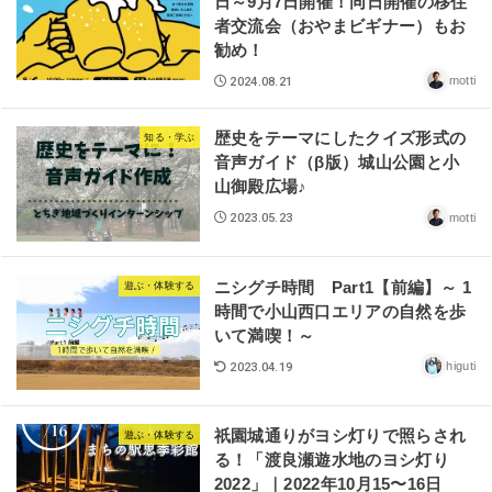
日～9月7日開催！同日開催の移住
者交流会（おやまビギナー）もお
勧め！
motti
2024.08.21
歴史をテーマにしたクイズ形式の
知る・学ぶ
音声ガイド（β版）城山公園と小
山御殿広場♪
motti
2023.05.23
ニシグチ時間 Part1【前編】～ 1
遊ぶ・体験する
時間で小山西口エリアの自然を歩
いて満喫！～
higuti
2023.04.19
祇園城通りがヨシ灯りで照らされ
遊ぶ・体験する
る！「渡良瀬遊水地のヨシ灯り
2022」｜2022年10月15〜16日