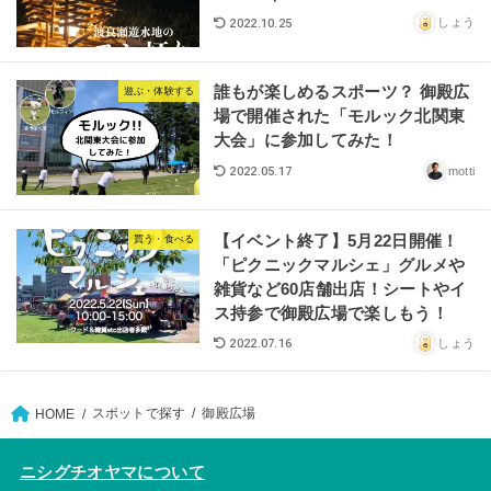
しょう
2022.10.25
誰もが楽しめるスポーツ？ 御殿広
遊ぶ・体験する
場で開催された「モルック北関東
大会」に参加してみた！
motti
2022.05.17
【イベント終了】5月22日開催！
買う・食べる
「ピクニックマルシェ」グルメや
雑貨など60店舗出店！シートやイ
ス持参で御殿広場で楽しもう！
しょう
2022.07.16
スポットで探す
御殿広場
HOME
ニシグチオヤマについて