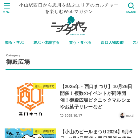
小山駅西口から思川を結ぶエリアのカルチャー
を楽しむWebマガジン
MENU
SEARCH
知る・学ぶ
遊ぶ・体験する
買う・食べる
西口人物図鑑
ス
御殿広場
【2025年・西口まつり】10月26日
遊ぶ・体験する
開催！複数のイベントが同時開
催！御殿広場ピクニックマルシェ
やお菓子リレーなど
motti
2025.10.17
【小山のビールまつり2024】9月6
遊ぶ・体験する