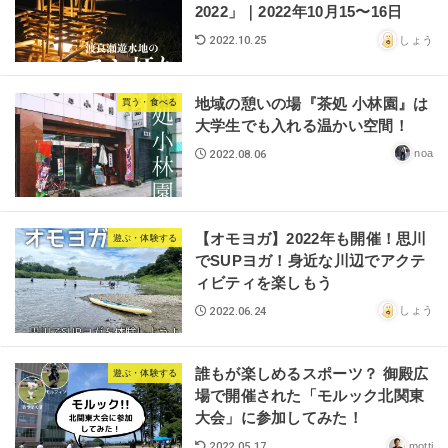
2022」｜2022年10月15〜16日
しょう
2022.10.25
地域の憩いの場『茶処 小林園』は
買う・食べる
大学生でも入れる温かい空間！
noa
2022.08.06
【オモヨガ】2022年も開催！思川
遊ぶ・体験する
でSUPヨガ！身近な川辺でアクテ
ィビティを楽しもう
しょう
2022.06.24
誰もが楽しめるスポーツ？ 御殿広
遊ぶ・体験する
場で開催された「モルック北関東
大会」に参加してみた！
motti
2022.05.17