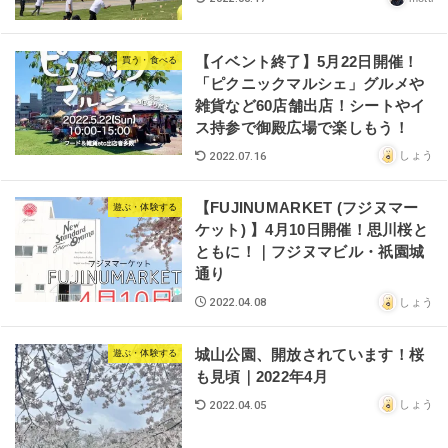
【イベント終了】5月22日開催！
買う・食べる
「ピクニックマルシェ」グルメや
雑貨など60店舗出店！シートやイ
ス持参で御殿広場で楽しもう！
しょう
2022.07.16
【FUJINUMARKET (フジヌマー
遊ぶ・体験する
ケット) 】4月10日開催！思川桜と
ともに！｜フジヌマビル・祇園城
通り
しょう
2022.04.08
城山公園、開放されています！桜
遊ぶ・体験する
も見頃｜2022年4月
しょう
2022.04.05