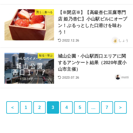
【※閉店※】【高級杏仁豆腐専門
買う・食べる
店 姫乃杏仁】小山駅ビルにオープ
ン！ぷるっとした口溶けを味わ
う！
しょう
2022.12.26
城山公園・小山駅西口エリアに関
知る・学ぶ
するアンケート結果（2020年度小
山市主催）
motti
2023.07.26
＜
1
2
3
4
5
…
7
＞