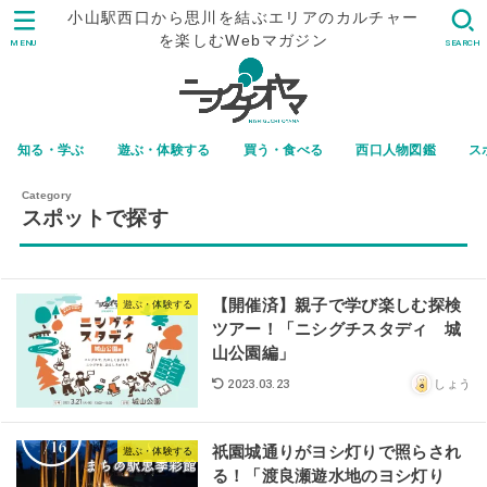
小山駅西口から思川を結ぶエリアのカルチャー
を楽しむWebマガジン
MENU
SEARCH
知る・学ぶ
遊ぶ・体験する
買う・食べる
西口人物図鑑
ス
スポットで探す
【開催済】親子で学び楽しむ探検
遊ぶ・体験する
ツアー！「ニシグチスタディ 城
山公園編」
しょう
2023.03.23
祇園城通りがヨシ灯りで照らされ
遊ぶ・体験する
る！「渡良瀬遊水地のヨシ灯り