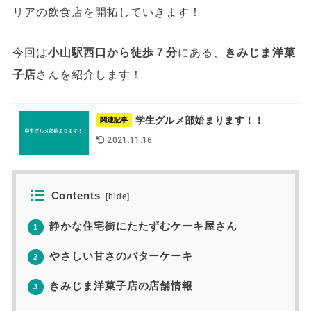
リアの飲食店を開拓していきます！
今回は
小山駅西口から徒歩７分
にある、
きみじま洋菓
子店
さんを紹介します！
学生グルメ部始まります！！
関連記事
2021.11.16
Contents
[
hide
]
静かな住宅街にたたずむケーキ屋さん
1
やさしい甘さのバターケーキ
2
きみじま洋菓子店の店舗情報
3