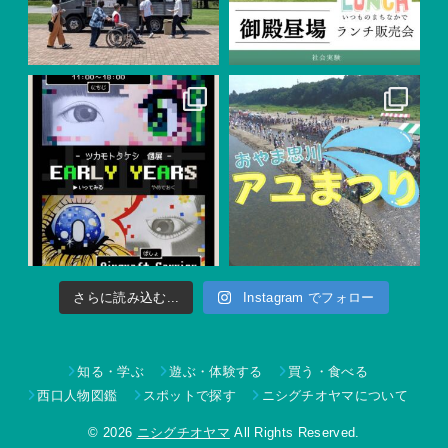
さらに読み込む...
Instagram でフォロー
知る・学ぶ
遊ぶ・体験する
買う・食べる
西口人物図鑑
スポットで探す
ニシグチオヤマについて
© 2026
ニシグチオヤマ
All Rights Reserved.