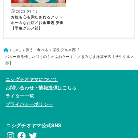
2023.09.12
お腹も心も満たされるアット
ホームなお店／お食事処 安田
【学生グルメ部】
買う・食べる
学生グルメ部
HOME
バター香る優しい甘さのふわふわケーキ！／きみじま洋菓子店【学生グルメ
部】
ニシグチオヤマについて
お問い合わせ・情報提供はこちら
ライター一覧
プライバシーポリシー
ニシグチオヤマ公式SNS
Instagram
Facebook
Twitter