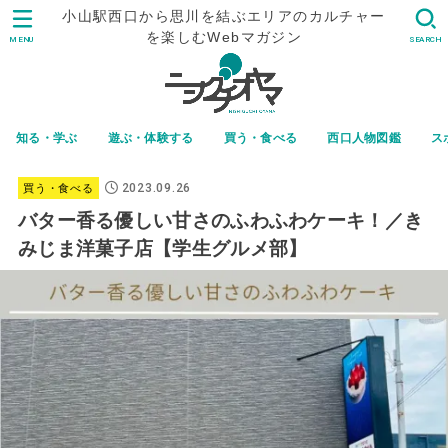
小山駅西口から思川を結ぶエリアのカルチャー
を楽しむWebマガジン
MENU
SEARCH
知る・学ぶ
遊ぶ・体験する
買う・食べる
西口人物図鑑
ス
2023.09.26
買う・食べる
バター香る優しい甘さのふわふわケーキ！／き
みじま洋菓子店【学生グルメ部】