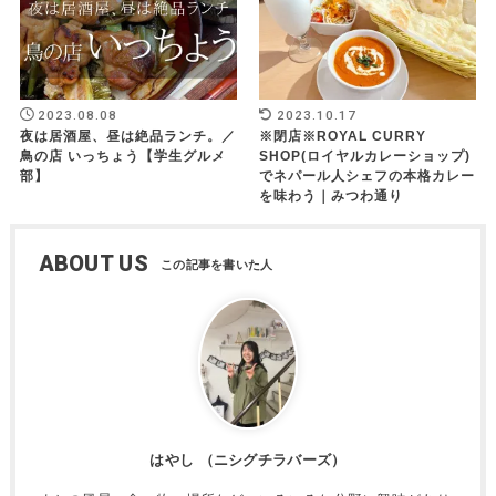
2023.08.08
2023.10.17
夜は居酒屋、昼は絶品ランチ。／
※閉店※ROYAL CURRY
鳥の店 いっちょう【学生グルメ
SHOP(ロイヤルカレーショップ)
部】
でネパール人シェフの本格カレー
を味わう｜みつわ通り
ABOUT US
はやし （ニシグチラバーズ）