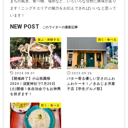
まちの風景、食べ物、場所など…いろいろな分野に興味があり
ます！ニシグチエリアの魅力をお伝えできればいいなと思って
います！
NEW POST
遊ぶ・体験する
買う・食べる
2024.08.01
2023.09.26
【開催終了】小山祇園祭
バター香る優しい甘さのふわ
2024！須賀神社で7月20日
ふわケーキ！／きみじま洋菓
(土)開催！各自治会でもお神輿
子店【学生グルメ部】
を担ぎます！
買う・食べる