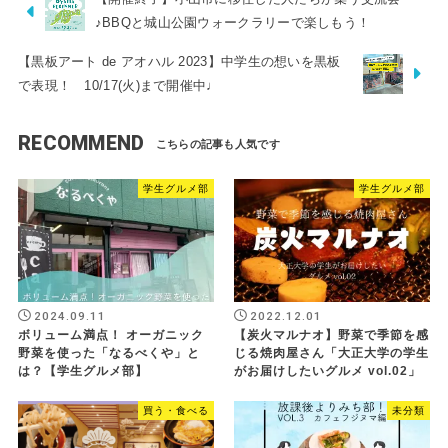
♪BBQと城山公園ウォークラリーで楽しもう！
【黒板アート de アオハル 2023】中学生の想いを黒板
で表現！ 10/17(火)まで開催中♩
RECOMMEND
学生グルメ部
学生グルメ部
2024.09.11
2022.12.01
ボリューム満点！ オーガニック
【炭火マルナオ】野菜で季節を感
野菜を使った「なるべくや」と
じる焼肉屋さん「大正大学の学生
は？【学生グルメ部】
がお届けしたいグルメ vol.02」
買う・食べる
未分類