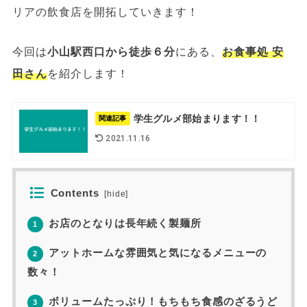
リアの飲食店を開拓していきます！
今回は
小山駅西口から徒歩６分
にある、
お食事処 安
田さん
を紹介します！
学生グルメ部始まります！！
関連記事
2021.11.16
Contents
[
hide
]
お店のとなりは長年続く製麺所
1
アットホームな雰囲気と気になるメニューの
2
数々！
ボリュームたっぷり！もちもち食感のざるうど
3