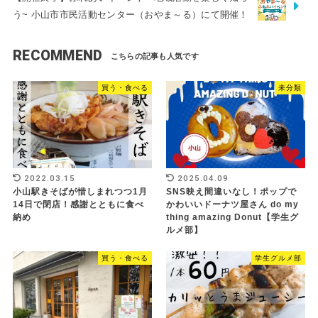
う~ 小山市市民活動センター（おやま～る）にて開催！
RECOMMEND
買う・食べる
未分類
2022.03.15
2025.04.09
小山駅きそばが惜しまれつつ1月
SNS映え間違いなし！ポップで
14日で閉店！感謝とともに食べ
かわいいドーナツ屋さん do my
納め
thing amazing Donut【学生グ
ルメ部】
買う・食べる
学生グルメ部