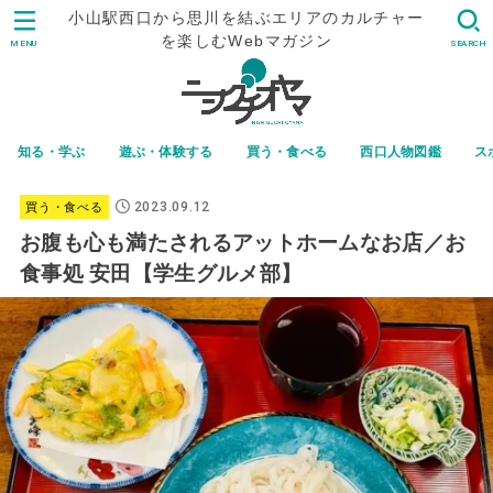
小山駅西口から思川を結ぶエリアのカルチャー
を楽しむWebマガジン
MENU
SEARCH
知る・学ぶ
遊ぶ・体験する
買う・食べる
西口人物図鑑
ス
2023.09.12
買う・食べる
お腹も心も満たされるアットホームなお店／お
食事処 安田【学生グルメ部】