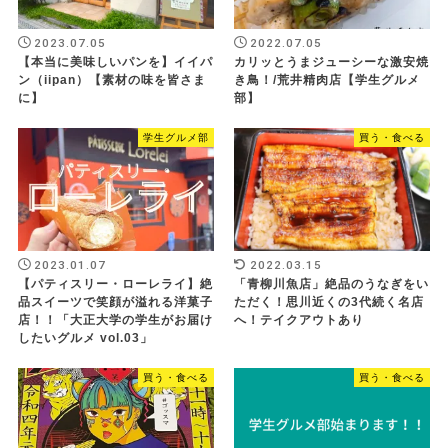
2023.07.05
2022.07.05
【本当に美味しいパンを】イイパ
カリッとうまジューシーな激安焼
ン（iipan）【素材の味を皆さま
き鳥！/荒井精肉店【学生グルメ
に】
部】
学生グルメ部
買う・食べる
2023.01.07
2022.03.15
【パティスリー・ローレライ】絶
「青柳川魚店」絶品のうなぎをい
品スイーツで笑顔が溢れる洋菓子
ただく！思川近くの3代続く名店
店！！「大正大学の学生がお届け
へ！テイクアウトあり
したいグルメ vol.03」
買う・食べる
買う・食べる