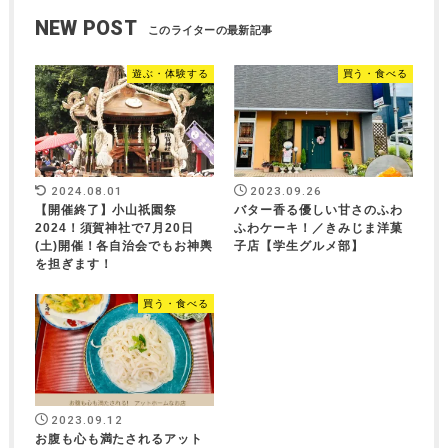
NEW POST
遊ぶ・体験する
買う・食べる
2024.08.01
2023.09.26
【開催終了】小山祇園祭
バター香る優しい甘さのふわ
2024！須賀神社で7月20日
ふわケーキ！／きみじま洋菓
(土)開催！各自治会でもお神輿
子店【学生グルメ部】
を担ぎます！
買う・食べる
2023.09.12
お腹も心も満たされるアット