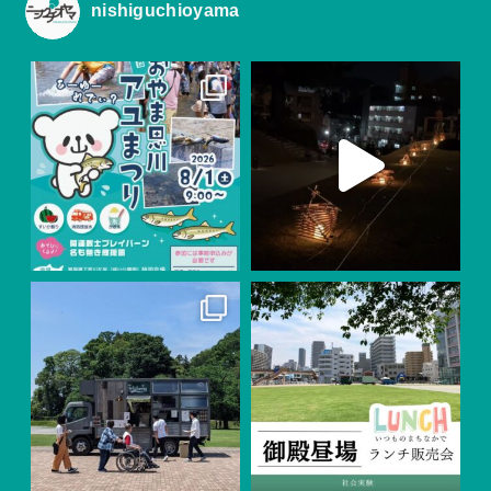
nishiguchioyama