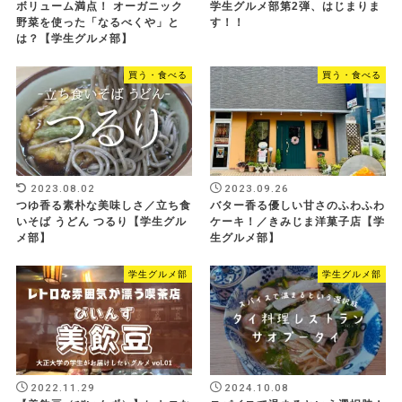
ボリューム満点！ オーガニック
学生グルメ部第2弾、はじまりま
野菜を使った「なるべくや」と
す！！
は？【学生グルメ部】
買う・食べる
買う・食べる
2023.08.02
2023.09.26
つゆ香る素朴な美味しさ／立ち食
バター香る優しい甘さのふわふわ
いそば うどん つるり【学生グル
ケーキ！／きみじま洋菓子店【学
メ部】
生グルメ部】
学生グルメ部
学生グルメ部
2022.11.29
2024.10.08