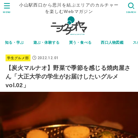
小山駅西口から思川を結ぶエリアのカルチャー
を楽しむWebマガジン
MENU
SEARCH
知る・学ぶ
遊ぶ・体験する
買う・食べる
西口人物図鑑
ス
2022.12.01
学生グルメ部
【炭火マルナオ】野菜で季節を感じる焼肉屋さ
ん「大正大学の学生がお届けしたいグルメ
vol.02」