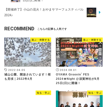
日(日)に開催！
【開催終了】小山の花火！おやまサマーフェスティバル
2024♪
RECOMMEND
遊ぶ・体験する
遊ぶ・体験する
2022.04.05
2024.08.01
城山公園、開放されています！桜
OYAMA Groovin` FES
も見頃｜2022年4月
2024★Night @須賀神社が8月
25日(日)に開催！
知る・学ぶ
知る・学ぶ