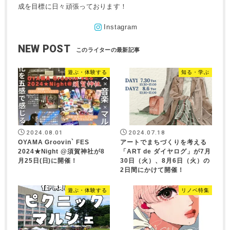
成を目標に日々頑張っております！
NEW POST
遊ぶ・体験する
知る・学ぶ
2024.08.01
2024.07.18
OYAMA Groovin` FES
アートでまちづくりを考える
2024★Night @須賀神社が8
「ART de ダイヤログ」が7月
月25日(日)に開催！
30日（火）、8月6日（火）の
2日間にかけて開催！
遊ぶ・体験する
リノベ特集