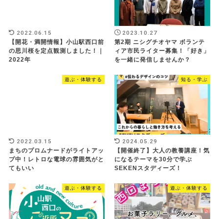
2022.06.15
2023.10.27
【開花・満開情報】小山駅西口前
第2期 ニシグチオヤマ ボランテ
の思川桜を定点観測しました！｜
ィア市民ライター募集！「好き」
2022年
を一緒に発信しませんか？
遊ぶ・体験する
知る・学ぶ
2022.03.15
2024.05.29
まちのプロムナードがライトアッ
【開催終了】大人の教養講座！気
プ中！レトロな電球の雰囲気がと
になるテーマを30分で学ぶ
てもいい
SEKENスタディーズ！
遊ぶ・体験する
遊ぶ・体験する