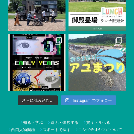
さらに読み込む...
Instagram でフォロー
知る・学ぶ
遊ぶ・体験する
買う・食べる
西口人物図鑑
スポットで探す
ニシグチオヤマについて