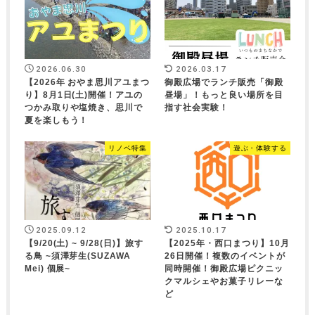
2026.06.30
2026.03.17
【2026年 おやま思川アユまつ
御殿広場でランチ販売「御殿
り】8月1日(土)開催！アユの
昼場」！もっと良い場所を目
つかみ取りや塩焼き、思川で
指す社会実験！
夏を楽しもう！
リノベ特集
遊ぶ・体験する
2025.09.12
2025.10.17
【9/20(土) ~ 9/28(日)】旅す
【2025年・西口まつり】10月
る鳥 ~須澤芽生(SUZAWA
26日開催！複数のイベントが
Mei) 個展~
同時開催！御殿広場ピクニッ
クマルシェやお菓子リレーな
ど