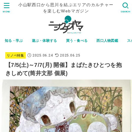
小山駅西口から思川を結ぶエリアのカルチャー
を楽しむWebマガジン
MENU
SEARCH
知る・学ぶ
遊ぶ・体験する
買う・食べる
西口人物図鑑
ス
2025.06.24
2025.06.25
リノベ特集
【7/5(土)～7/7(月) 開催】まばたきひとつを抱
きしめて(筒井文那 個展)