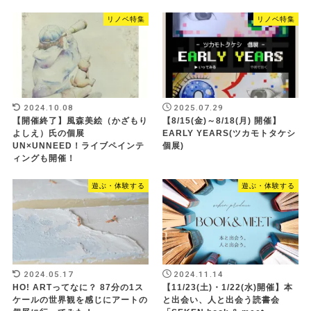
リノベ特集
リノベ特集
2024.10.08
2025.07.29
【開催終了】風森美絵（かざもり
【8/15(金)～8/18(月) 開催】
よしえ）氏の個展
EARLY YEARS(ツカモトタケシ
UN×UNNEED！ライブペインテ
個展)
ィングも開催！
遊ぶ・体験する
遊ぶ・体験する
2024.05.17
2024.11.14
HO! ARTってなに？ 87分の1ス
【11/23(土)・1/22(水)開催】本
ケールの世界観を感じにアートの
と出会い、人と出会う読書会