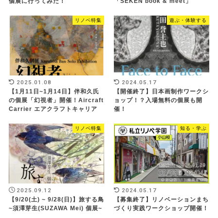
個展に行ってみた！
「SEKEN book & meet」
リノベ特集
遊ぶ・体験する
2025.01.08
2024.05.17
【1月11日~1月14日】伴和久氏
【開催終了】日本画制作ワークシ
の個展「幻視者」開催！Aircraft
ョップ！？入場無料の個展も開
Carrier エアクラフトキャリア
催！
リノベ特集
知る・学ぶ
2025.09.12
2024.05.17
【9/20(土) ~ 9/28(日)】旅する鳥
【募集終了】リノベーションまち
~須澤芽生(SUZAWA Mei) 個展~
づくり実践ワークショップ開催！