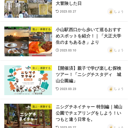
大冒険した日
しょう
2023.03.27
小山駅西口から歩いて巡るおすす
遊ぶ・体験する
めスポットを紹介！｜「大正大学
生のまちあるき」より
しょう
2023.03.10
【開催済】親子で学び楽しむ探検
遊ぶ・体験する
ツアー！「ニシグチスタディ 城
山公園編」
しょう
2023.03.23
ニシグチネイチャー 特別編｜城山
遊ぶ・体験する
公園でチェアリングをしよう！い
つもと違う日常を。
しょう
2023.03.27