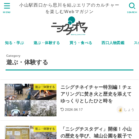
小山駅西口から思川を結ぶエリアのカルチャー
を楽しむWebマガジン
MENU
SEARCH
知る・学ぶ
遊ぶ・体験する
買う・食べる
西口人物図鑑
ス
遊ぶ・体験する
ニシグチネイチャー特別編！チェ
遊ぶ・体験する
アリングに焚き火と歴史を添えて
ゆっくりとしたひと時を
しょう
2024.04.17
「ニシグチスタディ」開催！小山
遊ぶ・体験する
の歴史を学び、城山公園を親子で