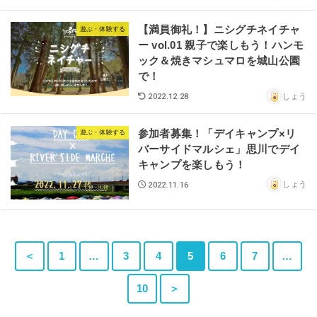
【満員御礼！】ニシグチネイチャ
遊ぶ・体験する
ー vol.01 親子で楽しもう！ハンモ
ック＆焼きマシュマロを城山公園
で！
しょう
2022.12.28
参加者募集！「デイキャンプ×リ
遊ぶ・体験する
バーサイドマルシェ」思川でデイ
キャンプを楽しもう！
しょう
2022.11.16
＜
1
…
3
4
5
6
7
…
10
＞