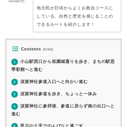
HASIMOTO
地元民が日頃からよくお散歩コースに
している、自然と歴史を感じることの
できるルートを紹介します！
Contents
[
hide
]
小山駅西口から祇園城通りを歩き、まちの駅思
1
季彩館へと進む
須賀神社参道入口へと向かい進む
2
須賀神社参道を歩き、ちょっと一休み
3
須賀神社に参拝後、参道に戻らず南の出口へと
4
進む
思川の土手でのんびりと過ごす
5