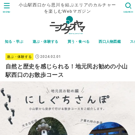
小山駅西口から思川を結ぶエリアのカルチャー
を楽しむWebマガジン
MENU
SEARCH
知る・学ぶ
遊ぶ・体験する
買う・食べる
西口人物図鑑
ス
2024.02.01
遊ぶ・体験する
自然と歴史を感じられる！地元民お勧めの小山
駅西口のお散歩コース