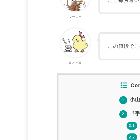
ここ毎月通い
マーシー
この値段でこ
ヨメピヨ
Con
小山
1
『手
2
2.1
2.2