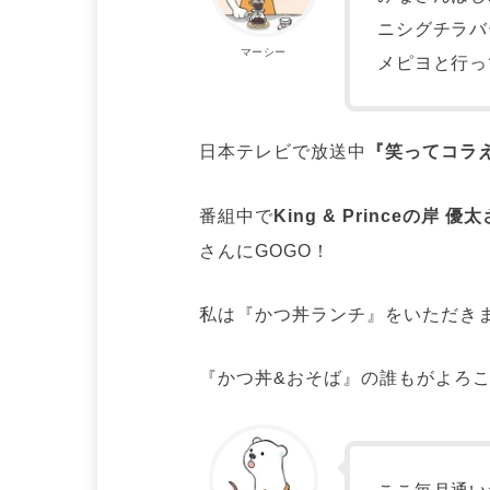
ニシグチラバ
マーシー
メピヨと行っ
日本テレビで放送中
『笑ってコラえて
番組中で
King & Princeの岸 優
さんにGOGO！
私は『かつ丼ランチ』をいただき
『かつ丼&おそば』の誰もがよろこ