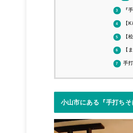
『手
3
【K
4
【松
5
【ま
6
手打
7
小山市にある『手打ちそ