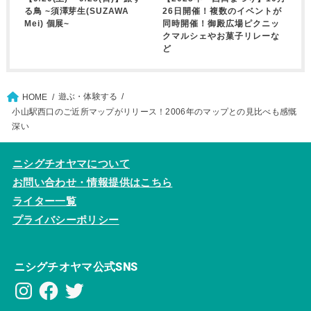
る鳥 ~須澤芽生(SUZAWA
26日開催！複数のイベントが
Mei) 個展~
同時開催！御殿広場ピクニッ
クマルシェやお菓子リレーな
ど
遊ぶ・体験する
HOME
小山駅西口のご近所マップがリリース！2006年のマップとの見比べも感慨
深い
ニシグチオヤマについて
お問い合わせ・情報提供はこちら
ライター一覧
プライバシーポリシー
ニシグチオヤマ公式SNS
Instagram
Facebook
Twitter