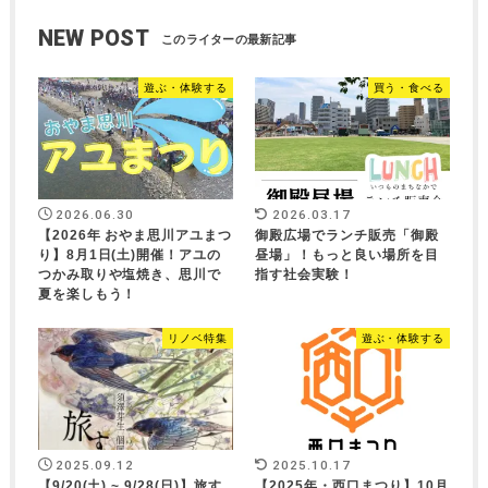
NEW POST
遊ぶ・体験する
買う・食べる
2026.06.30
2026.03.17
【2026年 おやま思川アユまつ
御殿広場でランチ販売「御殿
り】8月1日(土)開催！アユの
昼場」！もっと良い場所を目
つかみ取りや塩焼き、思川で
指す社会実験！
夏を楽しもう！
リノベ特集
遊ぶ・体験する
2025.09.12
2025.10.17
【9/20(土) ~ 9/28(日)】旅す
【2025年・西口まつり】10月