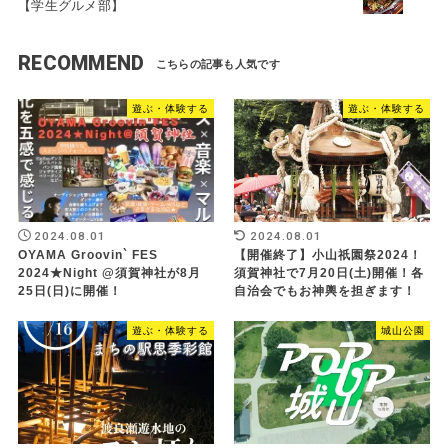
【学生グルメ部】
RECOMMEND
遊ぶ・体験する
遊ぶ・体験する
2024.08.01
2024.08.01
OYAMA Groovin` FES
【開催終了】小山祇園祭2024！
2024★Night @須賀神社が8月
須賀神社で7月20日(土)開催！各
25日(日)に開催！
自治会でもお神輿を担ぎます！
遊ぶ・体験する
城山公園