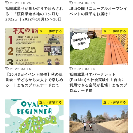
2022.10.25
2024.06.19
祇園城通りがヨシ灯りで照らされ
城山公園リニューアルオープンイ
る！「渡良瀬遊水地のヨシ灯り
ベントの様子をお届け！
2022」｜2022年10月15〜16日
遊ぶ・体験する
遊ぶ・体験する
2022.03.15
2022.03.15
【10月3日イベント開催】秋の読
祇園城通りでパークレット
書会・子どもから大人まで楽しめ
(Parklet)の社会実験中！自由に
る！｜まちのプロムナードにて
利用できる空間が登場｜まちのプ
ロムナード前
遊ぶ・体験する
遊ぶ・体験する