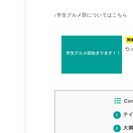
↓学生グルメ部についてはこちら
関
2
Con
テイ
1
大満
2