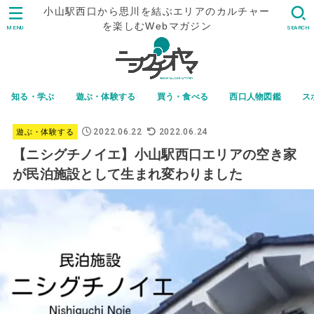
小山駅西口から思川を結ぶエリアのカルチャー
を楽しむWebマガジン
MENU
SEARCH
知る・学ぶ
遊ぶ・体験する
買う・食べる
西口人物図鑑
ス
2022.06.22
2022.06.24
遊ぶ・体験する
【ニシグチノイエ】小山駅西口エリアの空き家
が民泊施設として生まれ変わりました