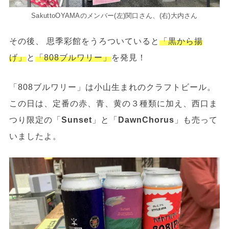
SakuttoOYAMAのメンバー(左)関口さん、(右)大内さん
その後、 思季彩館をうろついていると
「黒から揚
げ」
と
「808ブルワリー」
を発見！
「808ブルワリー」は小山生まれのクラフトビール。
この日は、定番の赤、青、黄の３種類に加え、西口ま
つり限定の「
Sunset
」と「
DawnChorus
」も売って
いましたよ。