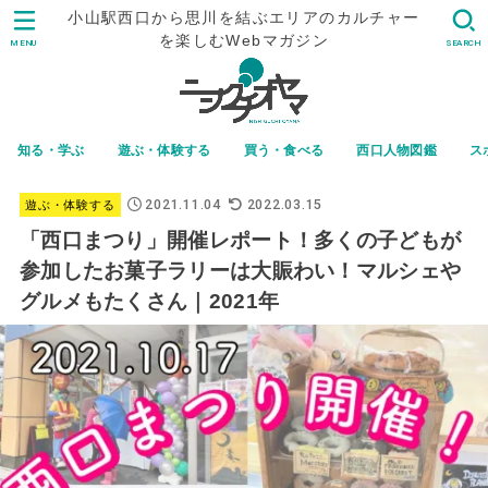
小山駅西口から思川を結ぶエリアのカルチャー
を楽しむWebマガジン
MENU
SEARCH
知る・学ぶ
遊ぶ・体験する
買う・食べる
西口人物図鑑
ス
2021.11.04
2022.03.15
遊ぶ・体験する
「西口まつり」開催レポート！多くの子どもが
参加したお菓子ラリーは大賑わい！マルシェや
グルメもたくさん｜2021年