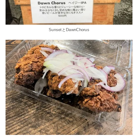
SunsetとDawnChorus